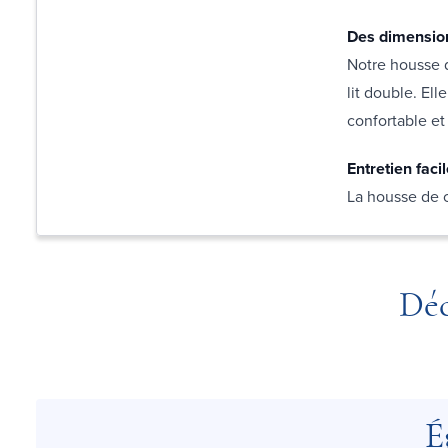
Des dimension
Notre housse d
lit double. Ell
confortable et
Entretien faci
La housse de c
Déc
É