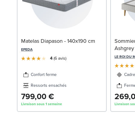
Matelas Diapason - 140x190 cm
Sommier 
Ashgrey
EPEDA
LE ROI DU 
4
6
avis
Confort ferme
Cadre
Ressorts ensachés
Ferm
799,00 €
269,
Livraison sous 1 semaine
Livraison so