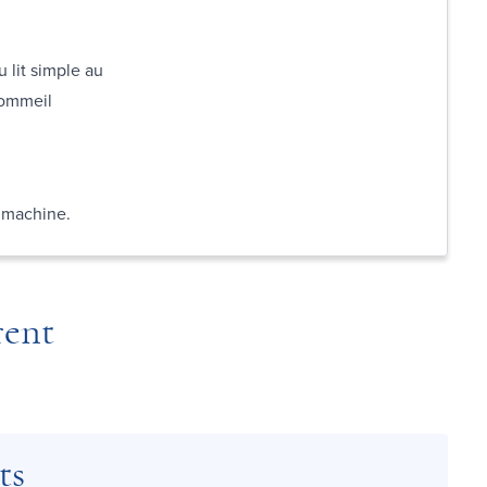
u lit simple au
 sommeil
n machine.
rent
ts