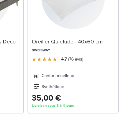
Mat
s Deco
Oreiller Quietude - 40x60 cm
SWIS
SWISSWAY
4.7
76
avis
Confort moelleux
Synthétique
35,00 €
1 
Livraison sous 3 à 4 jours
Livrai