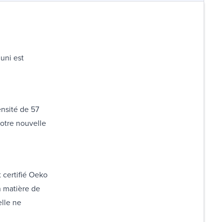
uni est
nsité de 57
votre nouvelle
 certifié Oeko
n matière de
elle ne