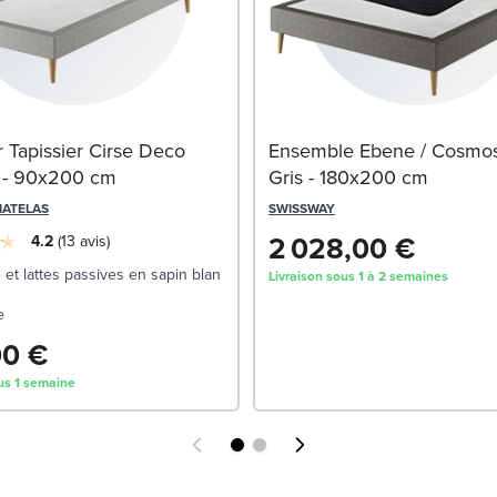
Tapissier Cirse Deco
Ensemble Ebene / Cosmo
 - 90x200 cm
Gris - 180x200 cm
MATELAS
SWISSWAY
2 028,00 €
4.2
13
avis
 et lattes passives en sapin blanc
Livraison sous 1 à 2 semaines
e
00 €
us 1 semaine