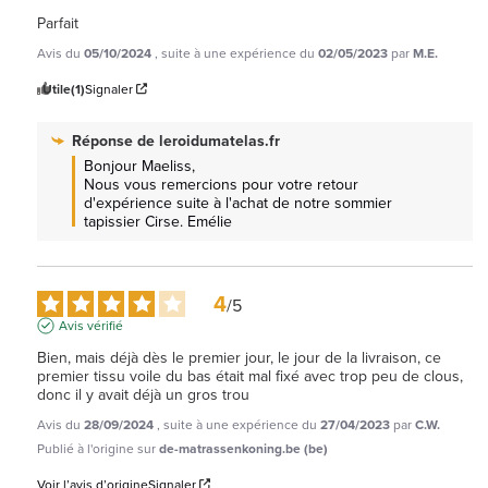
Parfait
Avis du
05/10/2024
, suite à une expérience du
02/05/2023
par
M.E.
Utile
(1)
Signaler
Réponse de
leroidumatelas.fr
Bonjour Maeliss, 

Nous vous remercions pour votre retour 
d'expérience suite à l'achat de notre sommier 
tapissier Cirse. Emélie
4
/
5
Avis vérifié
Bien, mais déjà dès le premier jour, le jour de la livraison, ce 
premier tissu voile du bas était mal fixé avec trop peu de clous, 
donc il y avait déjà un gros trou
Avis du
28/09/2024
, suite à une expérience du
27/04/2023
par
C.W.
Publié à l'origine sur
de-matrassenkoning.be (be)
Voir l’avis d’origine
Signaler