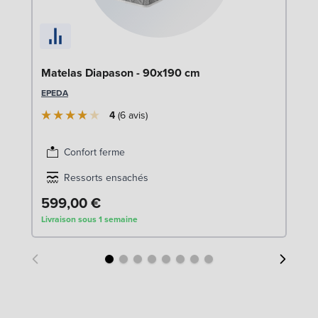
En
Matelas Diapason - 90x190 cm
9
EPEDA
SW
4
6
avis
1
Confort ferme
Liv
Ressorts ensachés
599,00 €
Livraison sous 1 semaine