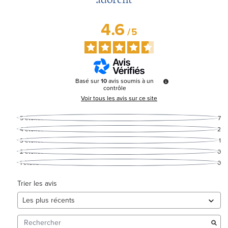
4.6
/
5
Basé sur
10
avis soumis à un
contrôle
Voir tous les avis sur ce site
5
étoiles
7
4
étoiles
2
3
étoiles
1
2
étoiles
0
1
étoile
0
Trier les avis