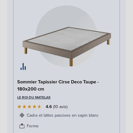
So
Sommier Tapissier Cirse Deco Taupe -
1
180x200 cm
LE
LE ROI DU MATELAS
4.6
10
avis
Cadre et lattes passives en sapin blanc
Ferme