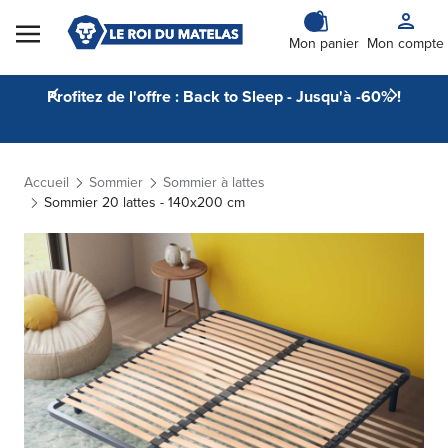
Skip to Content
Mon panier
Mon compte
Profitez de l'offre : Back to Sleep - Jusqu'à -60% !
Accueil
Sommier
Sommier à lattes
Sommier 20 lattes - 140x200 cm