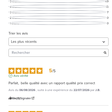
5
étoiles
49
4
étoiles
15
3
étoiles
7
2
étoiles
0
1
étoile
0
Trier les avis
5
/
5
Avis vérifié
Parfait,  belle qualité avec un rapport qualité prix correct
Avis du
06/08/2026
, suite à une expérience du
22/07/2026
par
J.B.
Utile
(0)
Signaler