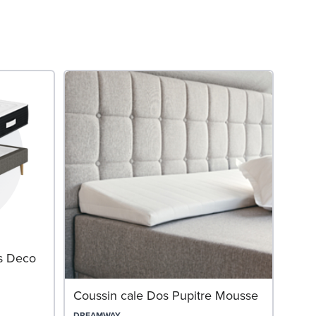
Mate
s Deco
SWIS
Coussin cale Dos Pupitre Mousse
DREAMWAY