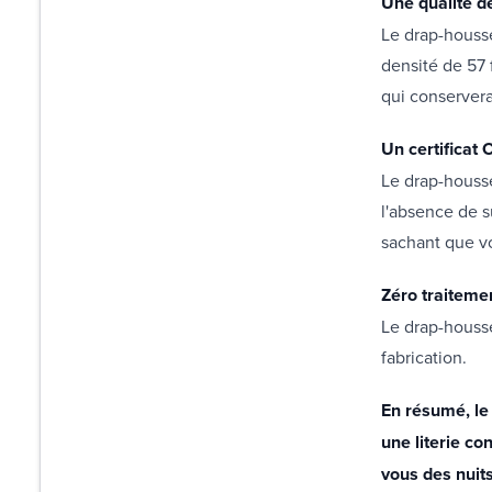
Une qualité d
Le drap-houss
densité de 57 
qui conservera
Un certificat
Le drap-houss
l'absence de s
sachant que vo
Zéro traitemen
Le drap-houss
fabrication.
En résumé, le
une literie co
vous des nuit