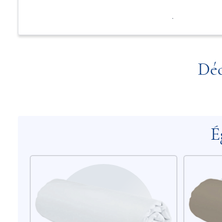
.
Déc
É