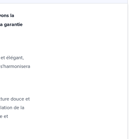
vons la
la garantie
et élégant,
 s'harmonisera
xture douce et
lation de la
e et