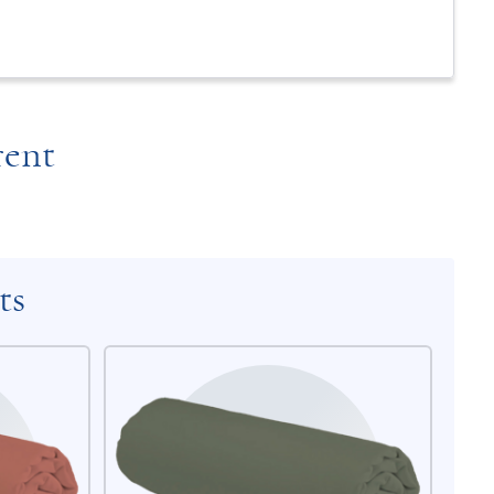
rent
ts