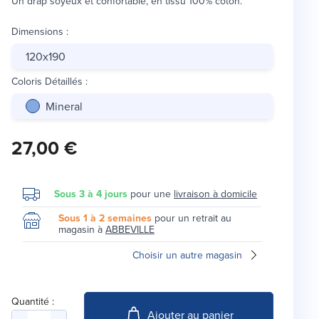
Un drap soyeux et confortable, en tissu 100% coton.
Dimensions
:
120x190
Coloris Détaillés
:
Mineral
27,00 €
Sous 3 à 4 jours
pour une
livraison à domicile
Sous 1 à 2 semaines
pour un retrait au
magasin à
ABBEVILLE
Choisir un autre magasin
Quantité :
Ajouter au panier