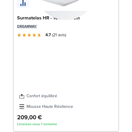
Surmatelas HR - 160x200 cm
DREAMWAY
4.7
21
avis
So
c
LE
Confort équilibré
Mousse Haute Résilience
209,00 €
3
Livraison sous 1 semaine
Liv