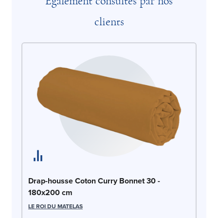
Également consultés par nos
clients
Dr
Drap-housse Coton Curry Bonnet 30 -
1
180x200 cm
LE
LE ROI DU MATELAS