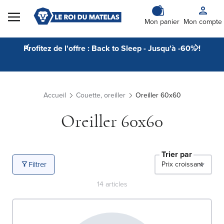
Skip to Content
Mon panier
Mon compte
Profitez de l'offre : Back to Sleep - Jusqu'à -60% !
Accueil
Couette, oreiller
Oreiller 60x60
Oreiller 60x60
Trier par
Filtrer
14
articles