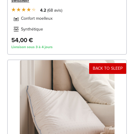
SWISSWAY
4.2
68
avis
Confort moelleux
Synthétique
54,00 €
Livraison sous 3 à 4 jours
BACK TO SLEEP