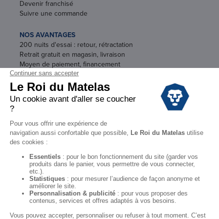
Devenir franchisé
Suivre une commande
NOS AVANTAGES
200 nuits d'essai : retour, rétractation
Retrait gratuit en magasin, livraison
Moyen de paiement, financement
Garantie
Conditions des offres
Black Friday
Destockage
Soldes
Conditions Générales de vente magasin
Conditions Générales de vente internet
Mentions Légales
Données personnelles
Codes promo Le Roi du Matelas