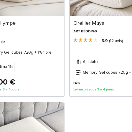
 Olympe
Oreiller Maya
ART BEDDING
3.9
12
avis
ble
y Gel cubes 720g + 1% fibre
Ajustable
65x45
Memory Gel cubes 720g + 
00 €
Dès
s 3 à 4 jours
Livraison sous 3 à 4 jours