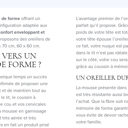
e de forme
offrant un
L’avantage premier de l’or
nfiguration adaptée aux
parfait qu’il propose. Grâ
onfort enveloppant et
poids de votre tête est to
roposons des oreillers de
votre tête épouse l’oreille
 x 70 cm, 60 x 60 cm.
ce fait, votre nuque est 
dans le lit n’est pas idéal
 VERS UN
sur le côté, votre cou ser
E FORME ?
grâce au coussin à mémoi
quelque temps un succès
UN OREILLER DU
confirmée de proposer une
La mousse présente dans l
 et de maintien tout au
est très résistante aussi 
e lit, le coussin à
l’achat. Que la fibre soit 
e cou et vos cervicales
mémoire de forme garantie
La mousse en garnissage
vous évite de devoir rach
très aérée et très
votre famille.
 en fait un produit prisé