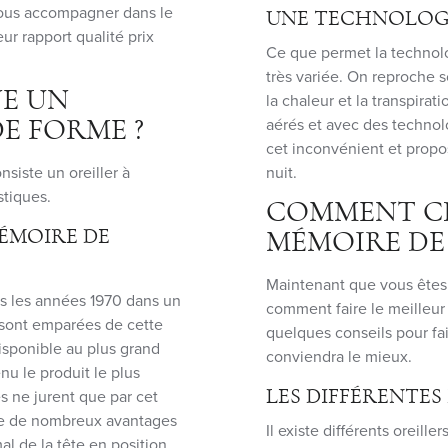
vous accompagner dans le
UNE TECHNOLOGI
ur rapport qualité prix
Ce que permet la technol
très variée. On reproche 
E UN
la chaleur et la transpira
aérés et avec des technol
E FORME ?
cet inconvénient et propo
siste un oreiller à
nuit.
stiques.
COMMENT CH
MÉMOIRE DE
MÉMOIRE DE
Maintenant que vous êtes 
ns les années 1970 dans un
comment faire le meilleur
 sont emparées de cette
quelques conseils pour fair
isponible au plus grand
conviendra le mieux.
u le produit le plus
 ne jurent que par cet
LES DIFFÉRENTE
ssède de nombreux avantages
Il existe différents orei
al de la tête en position