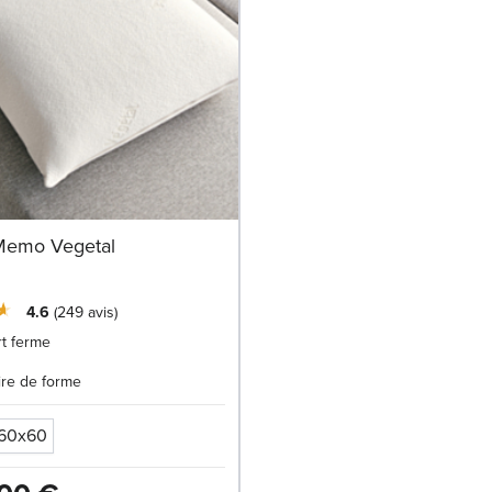
 Memo Vegetal
4.6
249
avis
t ferme
re de forme
60x60