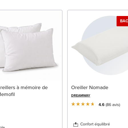
BAC
reillers à mémoire de
Oreiller Nomade
Memofil
DREAMWAY
4.6
86
avis
Confort équilibré
ble