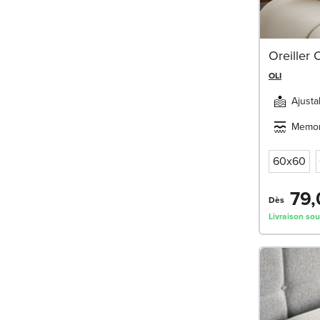
Oreiller
OLI
Ajusta
Memor
60x60
79,
Dès
Livraison sou