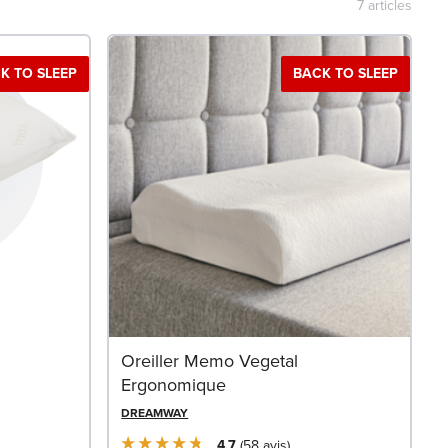
7
articles
K TO SLEEP
BACK TO SLEEP
Oreiller Memo Vegetal
Ergonomique
DREAMWAY
4.7
58
avis