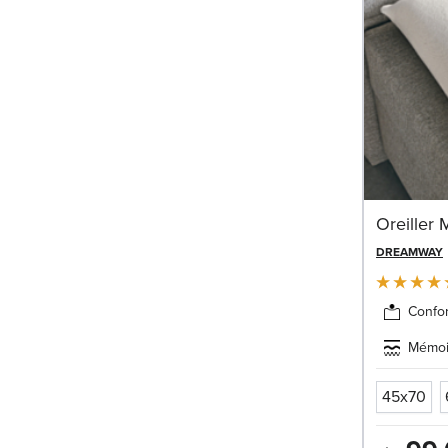
Oreiller
DREAMWAY
Confor
Mémoi
45x70