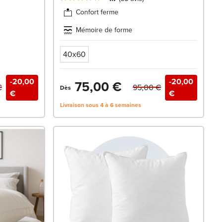
Confort ferme
Mémoire de forme
40x60
-20,00
-20,00
75,00 €
€
95,00 €
Dès
€
€
Livraison sous 4 à 6 semaines