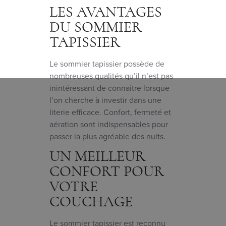
LES AVANTAGES
DU SOMMIER
TAPISSIER
Le sommier tapissier possède de
nombreuses qualités qu’il n’est pas
inintéressant de connaître lorsque
l’on cherche à investir dans une
literie efficace. Confort, fermeté et
aération sont indispensables pour
passer la plus agréable des nuits.
UN MEILLEUR
CONFORT POUR
VOTRE
COUCHAGE
Le sommier tapissier est reconnu