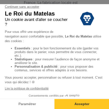
France. La fabrication locale est
souvent un gage de qualité. Plus
vous choisirez des produits bien
fabriqués, plus votre sommier vous
apportera confort et fermeté
pendant longtemps.
Le sommier tapissier est très
apprécié par les personnes ayant un
goût prononcé pour la décoration
d’intérieur. En effet, c’est un
sommier qui permet une totale
personnalisation des couleurs en
accord avec la décoration de votre
chambre. Les sommiers d’une telle
fabrication ont souvent un prix plus
élevé. Il est donc toujours important
de mesurer vos besoins en termes
de matériau, de confort, de fermeté