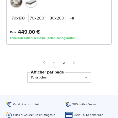
70x190
70x200
80x200
+8
449,00 €
Dès
Livraison sous 1 semaine (selon configuration)
You're currently reading page
Page
1
2
Afficher par page
par page
Qualité à prix mini
200 nuits d’essai
Click & Collect 2h en magasin
Jusqu'à 4X sans frais