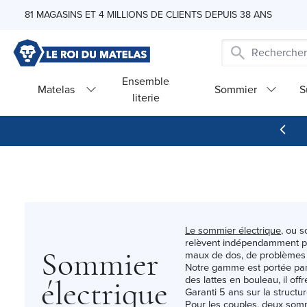
Skip to Content
81 MAGASINS ET 4 MILLIONS DE CLIENTS DEPUIS 38 ANS
Ensemble
Matelas
Sommier
S
literie
Le sommier électrique
, ou s
relèvent indépendamment pou
maux de dos, de problèmes r
Sommier
Notre gamme est portée par 
des lattes en bouleau, il o
électrique
Garanti 5 ans sur la structu
Pour les couples, deux somm