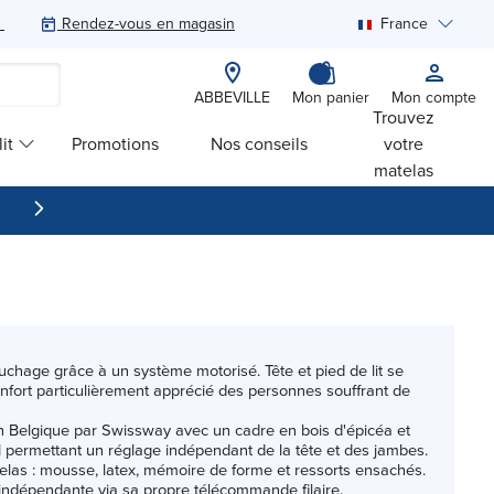
Rendez-vous en magasin
France
Rechercher
ABBEVILLE
Mon panier
Mon compte
Trouvez
it
Promotions
Nos conseils
votre
matelas
ouchage grâce à un système motorisé. Tête et pied de lit se
fort particulièrement apprécié des personnes souffrant de
en Belgique par Swissway avec un cadre en bois d'épicéa et
 permettant un réglage indépendant de la tête et des jambes.
atelas : mousse, latex, mémoire de forme et ressorts ensachés.
indépendante via sa propre télécommande filaire.