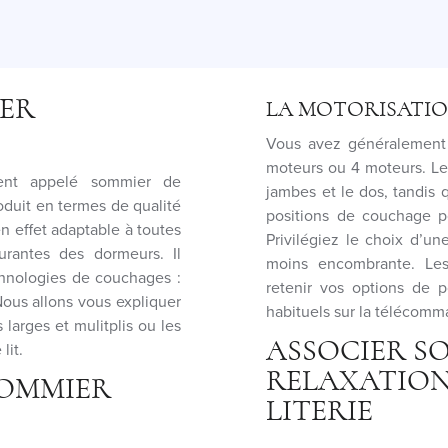
IER
LA MOTORISATI
Vous avez généralement 
moteurs ou 4 moteurs. Le
ent appelé sommier de
jambes et le dos, tandis
oduit en termes de qualité
positions de couchage p
en effet adaptable à toutes
Privilégiez le choix d’un
urantes des dormeurs. Il
moins encombrante. Les
chnologies de couchages :
retenir vos options de 
Nous allons vous expliquer
habituels sur la télécom
 larges et mulitplis ou les
ASSOCIER S
lit.
RELAXATION
SOMMIER
LITERIE