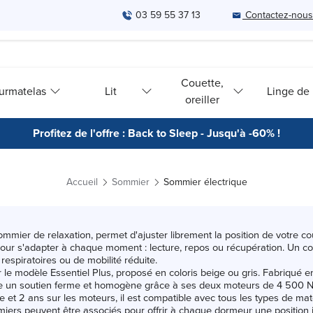
03 59 55 37 13
Contactez-nous
Couette,
urmatelas
Lit
Linge de l
oreiller
Profitez de l'offre : Back to Sleep - Jusqu'à -60% !
Accueil
Sommier
Sommier électrique
ommier de relaxation, permet d'ajuster librement la position de votre c
r s'adapter à chaque moment : lecture, repos ou récupération. Un con
espiratoires ou de mobilité réduite.
le modèle Essentiel Plus, proposé en coloris beige ou gris. Fabriqué 
ffre un soutien ferme et homogène grâce à ses deux moteurs de 4 500 N
re et 2 ans sur les moteurs, il est compatible avec tous les types de m
iers peuvent être associés pour offrir à chaque dormeur une position 