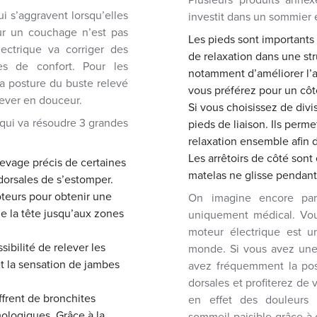
 s’aggravent lorsqu’elles
investit dans un sommier é
sur un couchage n’est pas
Les pieds sont importants
ectrique va corriger des
de relaxation dans une str
s de confort. Pour les
notamment d’améliorer l’a
la posture du buste relevé
vous préférez pour un côt
lever en douceur.
Si vous choisissez de div
 qui va résoudre 3 grandes
pieds de liaison. Ils perm
relaxation ensemble afin 
Les arrêtoirs de côté sont
levage précis de certaines
matelas ne glisse pendan
dorsales de s’estomper.
teurs pour obtenir une
On imagine encore par
de la tête jusqu’aux zones
uniquement médical. Vou
moteur électrique est u
sibilité de relever les
monde. Si vous avez une u
t la sensation de jambes
avez fréquemment la posi
dorsales et profiterez de 
ffrent de bronchites
en effet des douleurs 
logiques. Grâce à la
sommeil paisible grâce à 