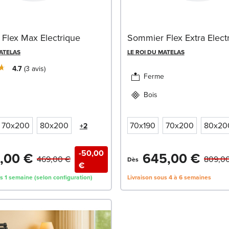
Flex Max Electrique
Sommier Flex Extra Elect
MATELAS
LE ROI DU MATELAS
4.7
3
avis
Ferme
Bois
70x200
80x200
70x190
70x200
80x20
+2
-50,00
,00 €
645,00 €
469,00 €
809,0
Dès
€
s 1 semaine (selon configuration)
Livraison sous 4 à 6 semaines