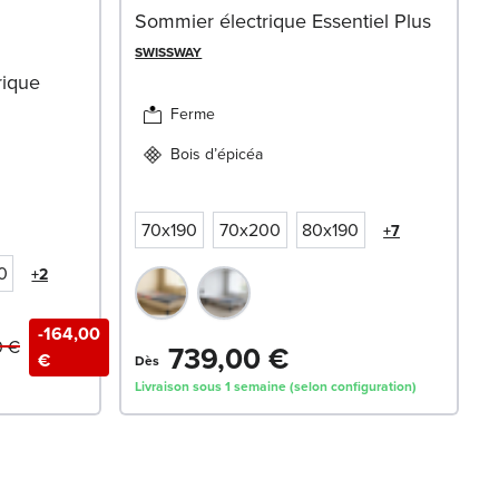
Sommier électrique Essentiel Plus
SWISSWAY
rique
Ferme
Bois d’épicéa
70x190
70x200
80x190
+7
0
+2
-164,00
0 €
739,00 €
€
Dès
Livraison sous 1 semaine (selon configuration)