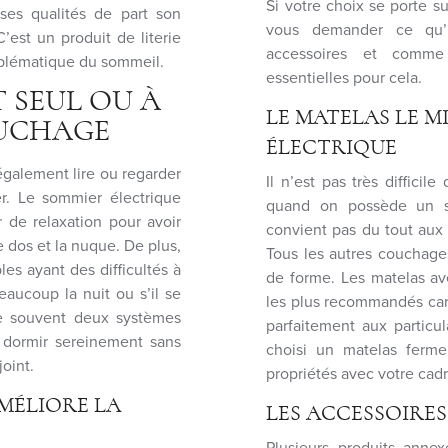
Si votre choix se porte 
es qualités de part son
vous demander ce qu’i
est un produit de literie
accessoires et comme 
oblématique du sommeil.
essentielles pour cela.
 SEUL OU À
LE MATELAS LE 
UCHAGE
ÉLECTRIQUE
 également lire ou regarder
Il n’est pas très difficil
er. Le sommier électrique
quand on possède un so
 de relaxation pour avoir
convient pas du tout aux 
e dos et la nuque. De plus,
Tous les autres couchage
les ayant des difficultés à
de forme. Les matelas av
aucoup la nuit ou s’il se
les plus recommandés car 
se souvent deux systèmes
parfaitement aux particu
 dormir sereinement sans
choisi un matelas ferm
oint.
propriétés avec votre cadre
MÉLIORE LA
LES ACCESSOIRE
Plusieurs produits annex