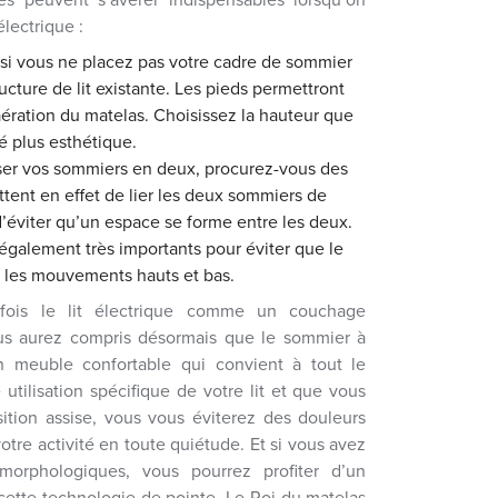
lectrique :
 si vous ne placez pas votre cadre de sommier
ucture de lit existante. Les pieds permettront
ération du matelas. Choisissez la hauteur que
é plus esthétique.
iser vos sommiers en deux, procurez-vous des
ettent en effet de lier les deux sommiers de
d’éviter qu’un espace se forme entre les deux.
 également très importants pour éviter que le
t les mouvements hauts et bas.
fois le lit électrique comme un couchage
s aurez compris désormais que le sommier à
n meuble confortable qui convient à tout le
tilisation spécifique de votre lit et que vous
tion assise, vous vous éviterez des douleurs
votre activité en toute quiétude. Et si vous avez
morphologiques, vous pourrez profiter d’un
cette technologie de pointe. Le Roi du matelas