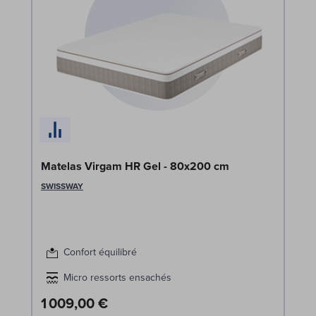
So
1
LE
Matelas Virgam HR Gel - 80x200 cm
SWISSWAY
Confort équilibré
Micro ressorts ensachés
1 009,00 €
3