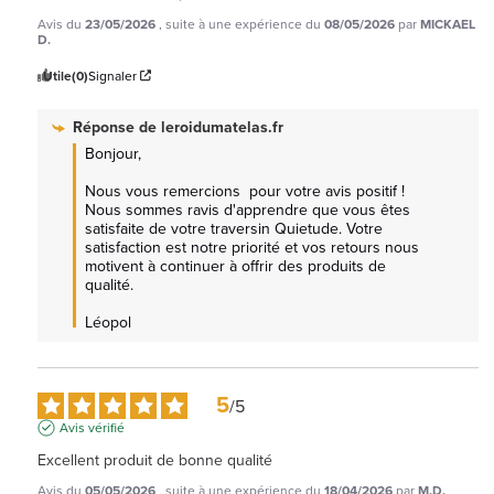
Avis du
23/05/2026
, suite à une expérience du
08/05/2026
par
MICKAEL
D.
Utile
(0)
Signaler
Réponse de
leroidumatelas.fr
Bonjour,

Nous vous remercions  pour votre avis positif ! 
Nous sommes ravis d'apprendre que vous êtes 
satisfaite de votre traversin Quietude. Votre 
satisfaction est notre priorité et vos retours nous 
motivent à continuer à offrir des produits de 
qualité.

Léopol
5
/
5
Avis vérifié
Excellent produit de bonne qualité
Avis du
05/05/2026
, suite à une expérience du
18/04/2026
par
M.D.