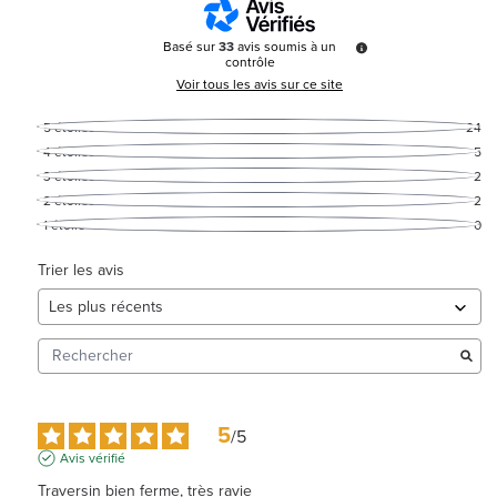
Basé sur
33
avis soumis à un
contrôle
Voir tous les avis sur ce site
5
étoiles
24
4
étoiles
5
3
étoiles
2
2
étoiles
2
1
étoile
0
Trier les avis
5
/
5
Avis vérifié
Traversin bien ferme, très ravie