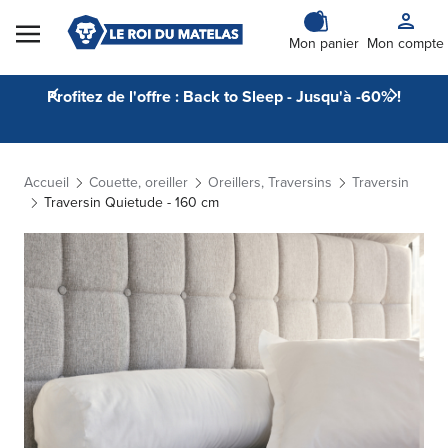
Skip to Content
Mon panier
Mon compte
Profitez de l'offre : Back to Sleep - Jusqu'à -60% !
Accueil
Couette, oreiller
Oreillers, Traversins
Traversin
Traversin Quietude - 160 cm