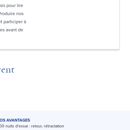
is pour lire
 Produire nos
t participer à
res avant de
rent
OS AVANTAGES
00 nuits d'essai : retour, rétractation