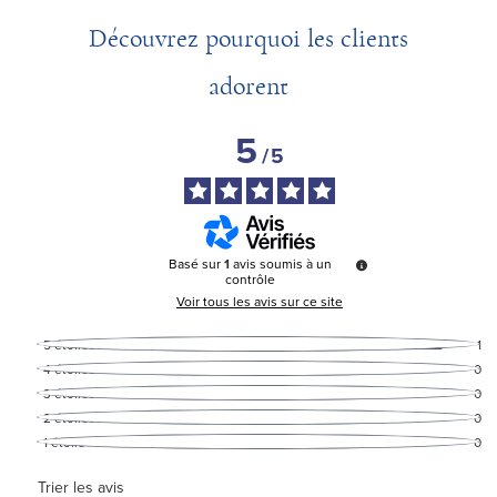
Découvrez pourquoi les clients
adorent
5
/
5
Basé sur
1
avis soumis à un
contrôle
Voir tous les avis sur ce site
5
étoiles
1
4
étoiles
0
3
étoiles
0
2
étoiles
0
1
étoile
0
Trier les avis