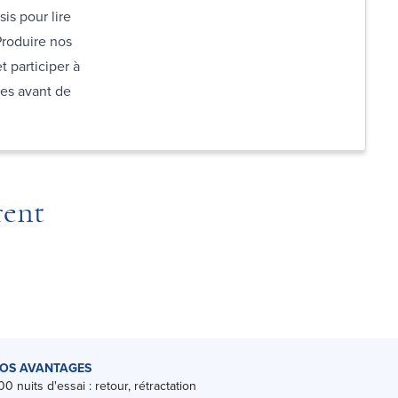
is pour lire
 Produire nos
t participer à
res avant de
rent
OS AVANTAGES
00 nuits d'essai : retour, rétractation