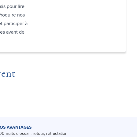
is pour lire
 Produire nos
t participer à
res avant de
rent
OS AVANTAGES
00 nuits d'essai : retour, rétractation