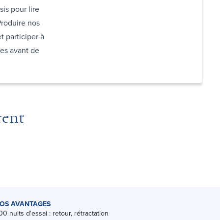
is pour lire
 Produire nos
t participer à
res avant de
rent
OS AVANTAGES
00 nuits d'essai : retour, rétractation