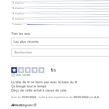
5
étoiles
4
étoiles
3
étoiles
2
étoiles
1
étoile
Trier les avis
1
/
5
Avis vérifié
La tête de lit ne tiens pas avec la base du lit

Ça bouge tout le temps

Déçu de cette achat à cause de cela
Avis du
21/01/2022
, suite à une expérience du
05/01/2022
par
A.A.
Utile
(0)
Signaler