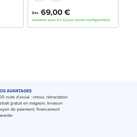
69,00 €
54
Dès
Livraison sous 3 à 4 jours (selon configuration)
Livrai
OS AVANTAGES
00 nuits d'essai : retour, rétractation
etrait gratuit en magasin, livraison
oyen de paiement, financement
arantie