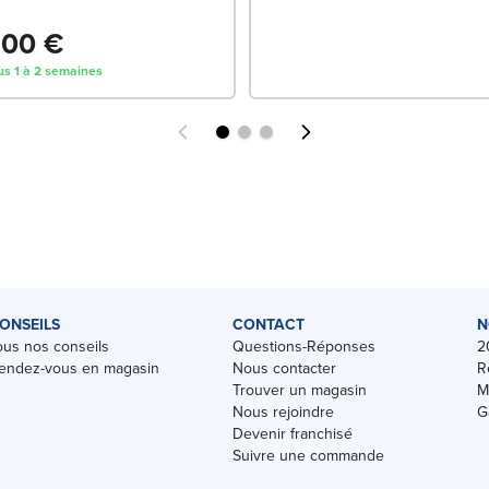
,00 €
us 1 à 2 semaines
ONSEILS
CONTACT
N
ous nos conseils
Questions-Réponses
2
endez-vous en magasin
Nous contacter
R
Trouver un magasin
M
Nous rejoindre
G
Devenir franchisé
Suivre une commande