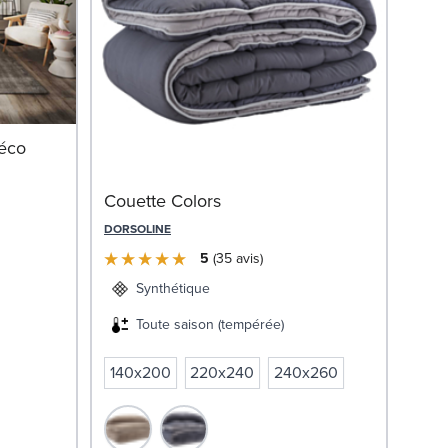
Mat
déco
OLI
Couette Colors
DORSOLINE
5
35
avis
Synthétique
Toute saison (tempérée)
140x200
220x240
240x260