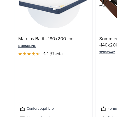
Matelas Badi - 180x200 cm
Sommier
-140x20
DORSOLINE
SWISSWAY
4.4
67
avis
Confort équilibré
Ferm