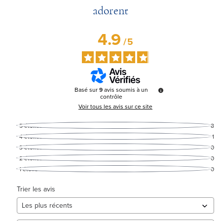
adorent
4.9
/
5
Basé sur
9
avis soumis à un
contrôle
Voir tous les avis sur ce site
5
étoiles
8
4
étoiles
1
3
étoiles
0
2
étoiles
0
1
étoile
0
Trier les avis