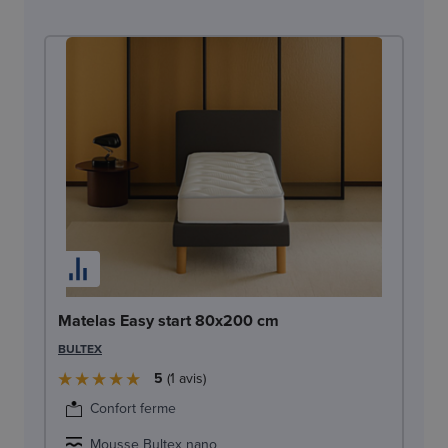
Su
Matelas Easy start 80x200 cm
SW
BULTEX
5
1
avis
Confort ferme
Mousse Bultex nano