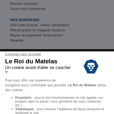
Devenir franchisé
Suivre une commande
NOS AVANTAGES
200 nuits d'essai : retour, rétractation
Retrait gratuit en magasin, livraison
Moyen de paiement, financement
Garantie
Conditions des offres
Black Friday
Destockage
Soldes
Conditions Générales de vente magasin
Conditions Générales de vente internet
Mentions Légales
Données personnelles
Codes promo Le Roi du Matelas