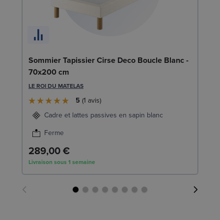
En
Sommier Tapissier Cirse Deco Boucle Blanc -
c
70x200 cm
SW
LE ROI DU MATELAS
5
1
avis
1
Cadre et lattes passives en sapin blanc
Liv
Ferme
289,00 €
Livraison sous 1 semaine