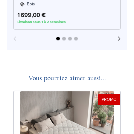
Bois
1 699,00 €
1
Livraison sous 1 à 2 semaines
Liv
Vous pourriez aimer aussi...
PROMO