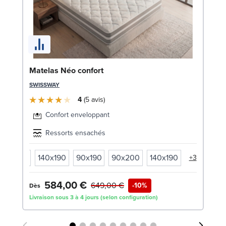
En
Matelas Néo confort
(x
SWISSWAY
SW
4
5
avis
1
Confort enveloppant
Liv
Ressorts ensachés
90x200
140x190
90x190
90x200
140x190
+3
584,00 €
649,00 €
-10%
Dès
Livraison sous 3 à 4 jours (selon configuration)