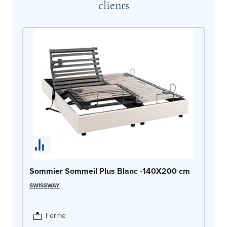
clients
So
Sommier Sommeil Plus Blanc -140X200 cm
1
SWISSWAY
SW
Ferme