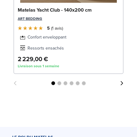
Bo
Matelas Yacht Club - 140x200 cm
1
ART BEDDING
LE
5
1
avis
Confort enveloppant
Ressorts ensachés
2 229,00 €
2
Livraison sous 1 semaine
Liv