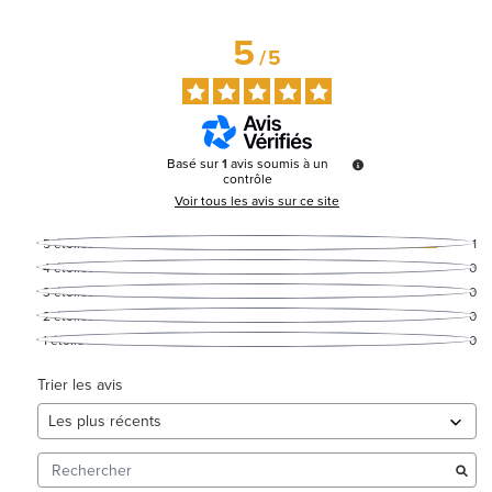
5
/
5
Basé sur
1
avis soumis à un
contrôle
Voir tous les avis sur ce site
5
étoiles
1
4
étoiles
0
3
étoiles
0
2
étoiles
0
1
étoile
0
Trier les avis