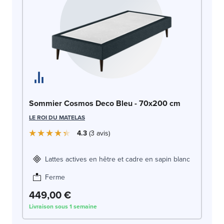
So
Sommier Cosmos Deco Bleu - 70x200 cm
LE
LE ROI DU MATELAS
4.3
3
avis
Lattes actives en hêtre et cadre en sapin blanc
Ferme
449,00 €
4
Livraison sous 1 semaine
Liv