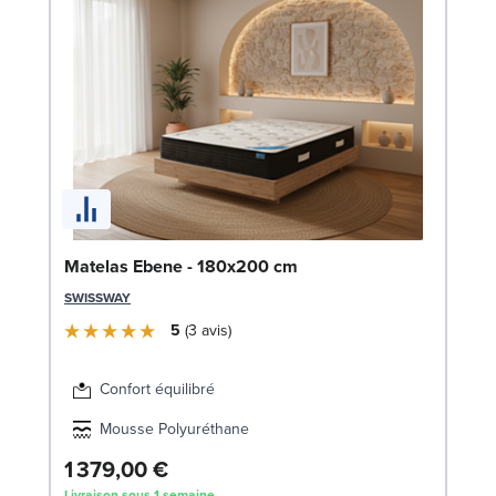
Li
Matelas Ebene - 180x200 cm
LE
SWISSWAY
5
3
avis
Confort équilibré
Mousse Polyuréthane
1 379,00 €
1
Livraison sous 1 semaine
Liv