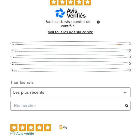
Basé sur
3
avis soumis à un
contrôle
Voir tous les avis sur ce site
5
étoiles
3
4
étoiles
0
3
étoiles
0
2
étoiles
0
1
étoile
0
Trier les avis
5
/
5
Avis vérifié