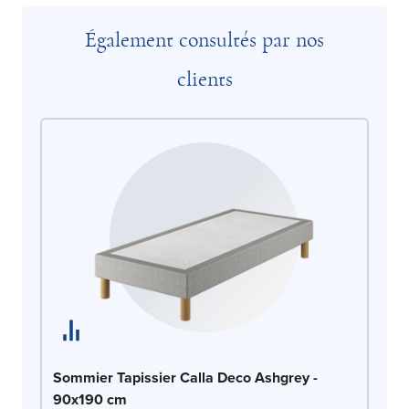
Également consultés par nos
clients
So
Sommier Tapissier Calla Deco Ashgrey -
90
90x190 cm