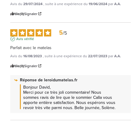
Avis du
29/07/2024
, suite à une expérience du
19/06/2024
par
A.A.
Utile
(0)
Signaler
5
/
5
Avis vérifié
Parfait avec le matelas
Avis du
16/08/2023
, suite à une expérience du
22/07/2023
par
A.A.
Utile
(0)
Signaler
Réponse de
leroidumatelas.fr
Bonjour David,

Merci pour ce très joli commentaire! Nous 
sommes ravis de lire que le sommier Calla vous 
apporte entière satisfaction. Nous espérons vous 
revoir très vite parmi nous. Belle journée, Solène.