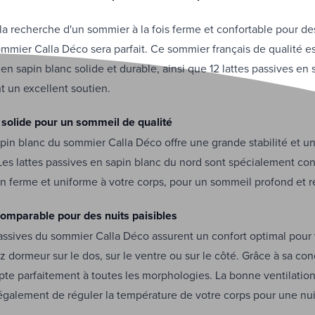
 la recherche d'un sommier à la fois ferme et confortable pour de
sommier Calla Déco sera parfait. Ce sommier français de qualité e
en sapin blanc solide et durable, ainsi que 12 lattes passives en 
nt un excellent soutien.
 solide pour un sommeil de qualité
pin blanc du sommier Calla Déco offre une grande stabilité et u
Les lattes passives en sapin blanc du nord sont spécialement co
ien ferme et uniforme à votre corps, pour un sommeil profond et 
comparable pour des nuits paisibles
passives du sommier Calla Déco assurent un confort optimal pour 
 dormeur sur le dos, sur le ventre ou sur le côté. Grâce à sa con
te parfaitement à toutes les morphologies. La bonne ventilation 
également de réguler la température de votre corps pour une nui