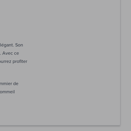
élégant. Son
n. Avec ce
urrez profiter
ommier de
 sommeil