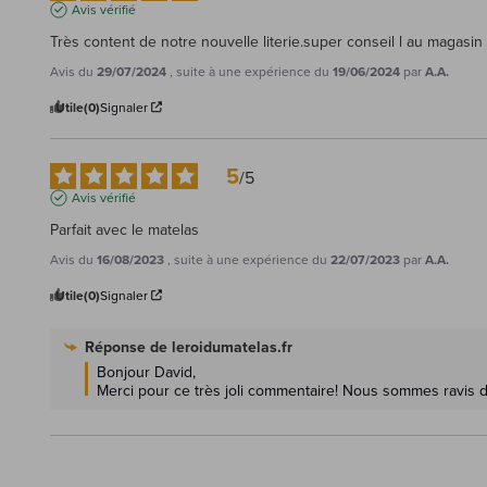
Avis vérifié
Très content de notre nouvelle literie.super conseil l au magasin
Avis du
29/07/2024
, suite à une expérience du
19/06/2024
par
A.A.
Utile
(0)
Signaler
5
/
5
Avis vérifié
Parfait avec le matelas
Avis du
16/08/2023
, suite à une expérience du
22/07/2023
par
A.A.
Utile
(0)
Signaler
Réponse de
leroidumatelas.fr
Bonjour David,

Merci pour ce très joli commentaire! Nous sommes ravis de