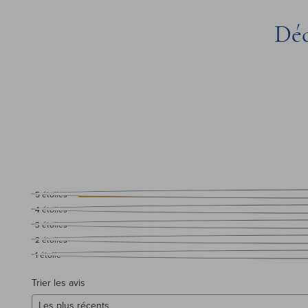
Déc
5
étoiles
4
étoiles
3
étoiles
2
étoiles
1
étoile
Trier les avis