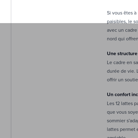
Si vous êtes à
paisibles, le 
avec un cadre 
nord qui offre
Une structure
Le cadre en sa
durée de vie. 
offrir un sout
Un confort in
Les 12 lattes 
que vous soyez
sommier s'adap
lattes permet 
agréable.