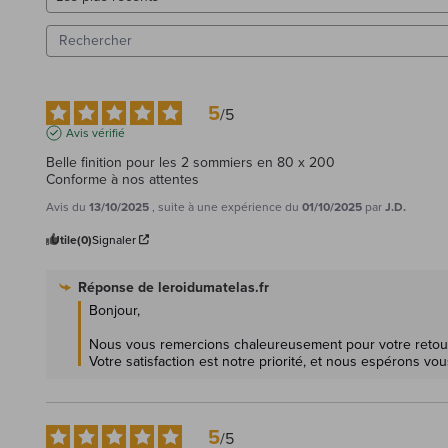
5
/
5
Avis vérifié
Belle finition pour les 2 sommiers en 80 x 200

Conforme à nos attentes
Avis du
13/10/2025
, suite à une expérience du
01/10/2025
par
J.D.
Utile
(0)
Signaler
Réponse de
leroidumatelas.fr
Bonjour,

Nous vous remercions chaleureusement pour votre retour po
Votre satisfaction est notre priorité, et nous espérons vou
5
/
5