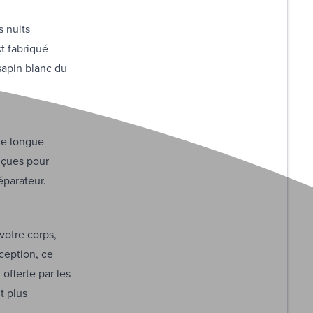
s nuits
st fabriqué
sapin blanc du
ne longue
nçues pour
réparateur.
votre corps,
ception, ce
offerte par les
t plus