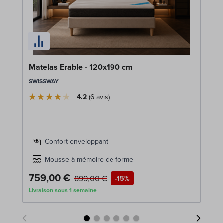
Li
Matelas Erable - 120x190 cm
LE
SWISSWAY
4.2
6
avis
Confort enveloppant
Mousse à mémoire de forme
759,00 €
1
899,00 €
-15%
Livraison sous 1 semaine
Liv