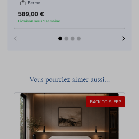
Ferme
589,00 €
6
Livraison sous 1 semaine
Liv
Vous pourriez aimer aussi...
BACK TO SLEEP