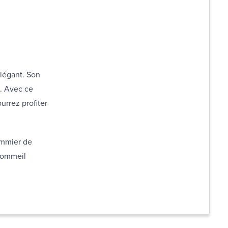
élégant. Son
n. Avec ce
urrez profiter
ommier de
 sommeil