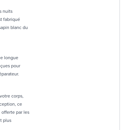
s nuits
st fabriqué
sapin blanc du
ne longue
nçues pour
réparateur.
votre corps,
ception, ce
offerte par les
t plus