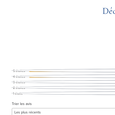
Déc
5
étoiles
4
étoiles
3
étoiles
2
étoiles
1
étoile
Trier les avis