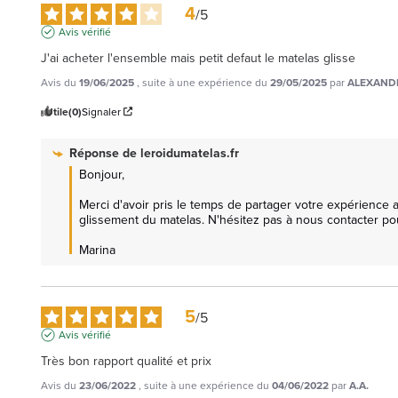
4
/
5
Avis vérifié
J'ai acheter l'ensemble mais petit defaut le matelas glisse
Avis du
19/06/2025
, suite à une expérience du
29/05/2025
par
ALEXANDR
Utile
(0)
Signaler
Réponse de
leroidumatelas.fr
Bonjour, 

Merci d'avoir pris le temps de partager votre expérienc
glissement du matelas. N'hésitez pas à nous contacter pour
Marina
5
/
5
Avis vérifié
Très bon rapport qualité et prix
Avis du
23/06/2022
, suite à une expérience du
04/06/2022
par
A.A.