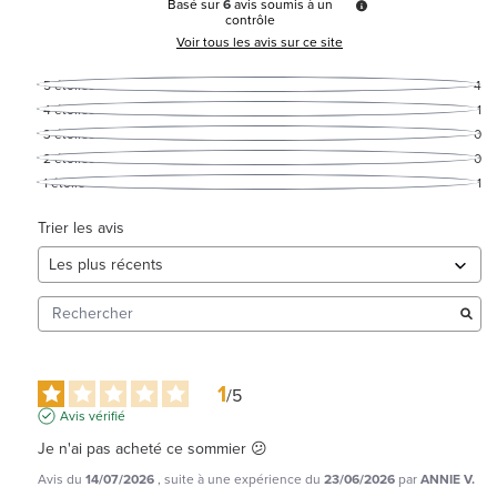
Basé sur
6
avis soumis à un
contrôle
Voir tous les avis sur ce site
5
étoiles
4
4
étoiles
1
3
étoiles
0
2
étoiles
0
1
étoile
1
Trier les avis
1
/
5
Avis vérifié
Je n'ai pas acheté ce sommier 😕
Avis du
14/07/2026
, suite à une expérience du
23/06/2026
par
ANNIE V.