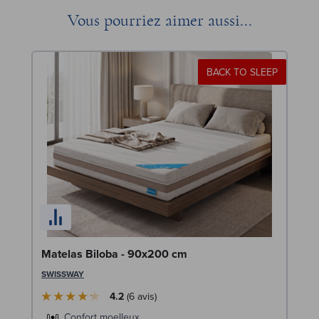
Vous pourriez aimer aussi...
BACK TO SLEEP
Li
Matelas Biloba - 90x200 cm
LE
SWISSWAY
4.2
6
avis
Confort moelleux