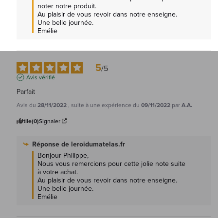
noter notre produit.

Au plaisir de vous revoir dans notre enseigne.

Une belle journée.

Emélie
5
/
5
Avis vérifié
Parfait
Avis du
28/11/2022
, suite à une expérience du
09/11/2022
par
A.A.
Utile
(0)
Signaler
Réponse de
leroidumatelas.fr
Bonjour Philippe, 

Nous vous remercions pour cette jolie note suite 
à votre achat.

Au plaisir de vous revoir dans notre enseigne.

Une belle journée.

Emélie