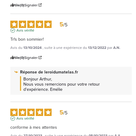
Utile
(0)
Signaler
5
/
5
Avis vérifié
Tr!s bon sommier!
Avis du
13/10/2024
, suite à une expérience du
13/12/2022
par
A.N.
Utile
(0)
Signaler
Réponse de
leroidumatelas.fr
Bonjour Arthur, 

Nous vous remercions pour votre retour 
d'expérience. Emélie
5
/
5
Avis vérifié
conforme à mes attentes
Avis du
27/10/2023
, suite à une expérience du
05/10/2023
par
A.A.