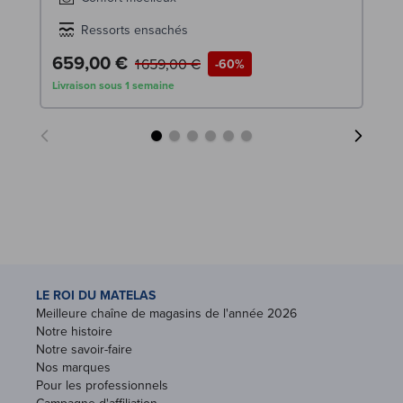
Ressorts ensachés
659,00 €
1
1 659,00 €
-60%
Livraison sous 1 semaine
Liv
LE ROI DU MATELAS
Meilleure chaîne de magasins de l'année 2026
Notre histoire
Notre savoir-faire
Nos marques
Pour les professionnels
Campagne d'affiliation