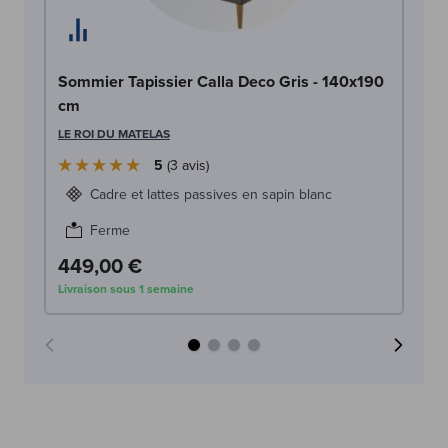
So
Sommier Tapissier Calla Deco Gris - 140x190
c
cm
LE
LE ROI DU MATELAS
5
3
avis
Cadre et lattes passives en sapin blanc
Ferme
449,00 €
4
Livraison sous 1 semaine
Liv