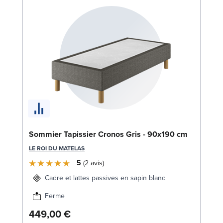
Bo
Sommier Tapissier Cronos Gris - 90x190 cm
c
LE ROI DU MATELAS
LE
5
2
avis
Cadre et lattes passives en sapin blanc
Ferme
449,00 €
1