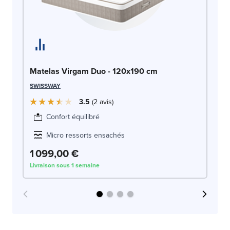
Ma
SW
Matelas Virgam Duo - 120x190 cm
SWISSWAY
3.5
2
avis
Confort équilibré
Micro ressorts ensachés
1 099,00 €
1
Livraison sous 1 semaine
Liv