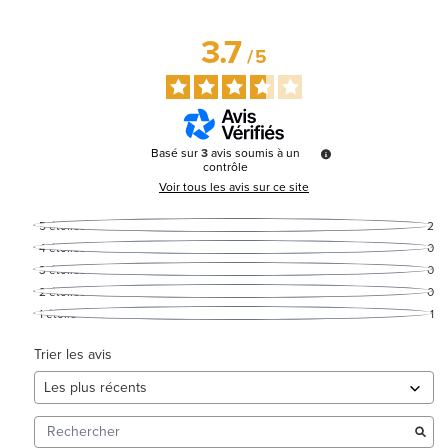
3.7
/
5
Basé sur
3
avis soumis à un
contrôle
Voir tous les avis sur ce site
5
étoiles
2
4
étoiles
0
3
étoiles
0
2
étoiles
0
1
étoile
1
Trier les avis