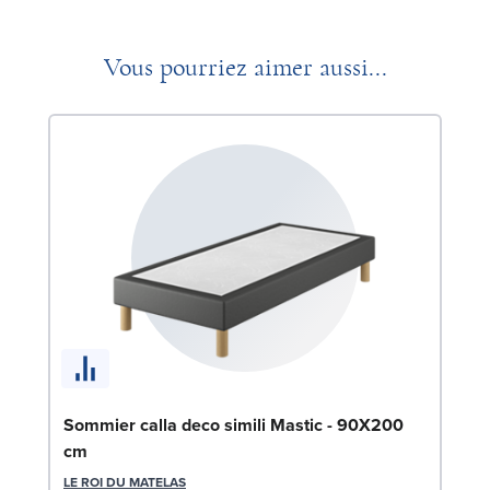
Vous pourriez aimer aussi...
En
Sommier calla deco simili Mastic - 90X200
c
cm
SW
LE ROI DU MATELAS