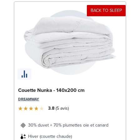
BACK TO SLEEP
So
Couette Nunka - 140x200 cm
9
DREAMWAY
LE
3.8
5
avis
30% duvet + 70% plumettes oie et canard
Hiver (couette chaude)