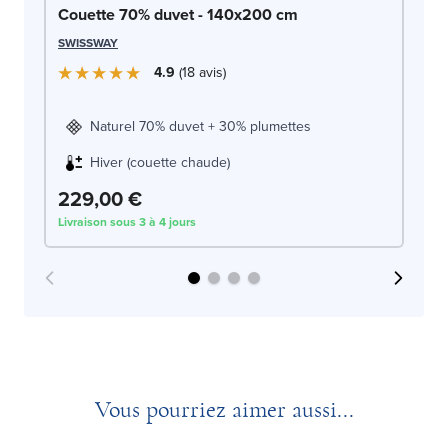
So
Couette 70% duvet - 140x200 cm
c
SWISSWAY
LE
4.9
18
avis
Naturel 70% duvet + 30% plumettes
Hiver (couette chaude)
229,00 €
3
Livraison sous 3 à 4 jours
Liv
Vous pourriez aimer aussi...