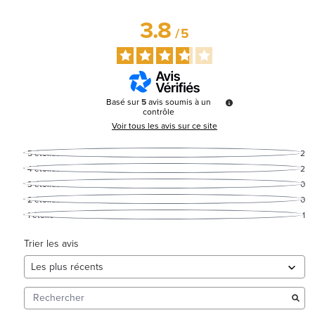
3.8
/
5
Basé sur
5
avis soumis à un
contrôle
Voir tous les avis sur ce site
5
étoiles
2
4
étoiles
2
3
étoiles
0
2
étoiles
0
1
étoile
1
Trier les avis