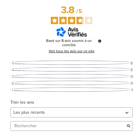
3.8
/
5
Basé sur
5
avis soumis à un
contrôle
Voir tous les avis sur ce site
5
étoiles
2
4
étoiles
2
3
étoiles
0
2
étoiles
0
1
étoile
1
Trier les avis