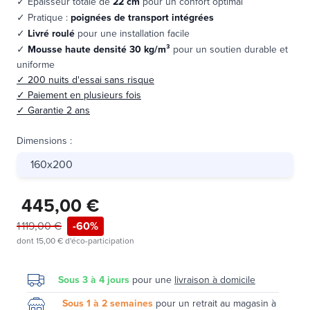
✓ Épaisseur totale de
22 cm
pour un confort optimal
✓ Pratique :
poignées de transport intégrées
✓
Livré roulé
pour une installation facile
✓
Mousse haute densité 30 kg/m³
pour un soutien durable et
uniforme
✓ 200 nuits d'essai sans risque
✓ Paiement en plusieurs fois
✓ Garantie 2 ans
Dimensions
:
160x200
445,00 €
1 119,00 €
-60%
dont
15,00 €
d'éco-participation
Sous 3 à 4 jours
pour une
livraison à domicile
Sous 1 à 2 semaines
pour un retrait au magasin à