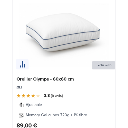
Exclu web
Co
Oreiller Olympe - 60x60 cm
DR
OLI
3.8
5
avis
Ajustable
Memory Gel cubes 720g + 1% fibre
1
89,00 €