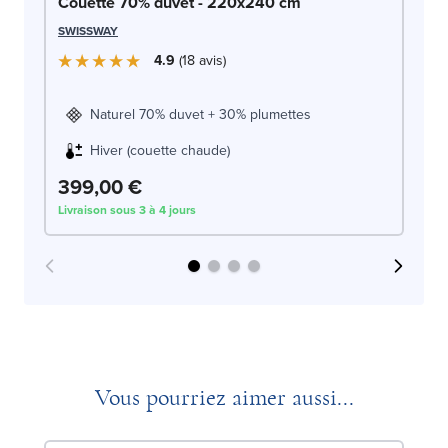
So
Couette 70% duvet - 220x240 cm
c
SWISSWAY
LE
4.9
18
avis
Naturel 70% duvet + 30% plumettes
Hiver (couette chaude)
399,00 €
4
Livraison sous 3 à 4 jours
Liv
Vous pourriez aimer aussi...