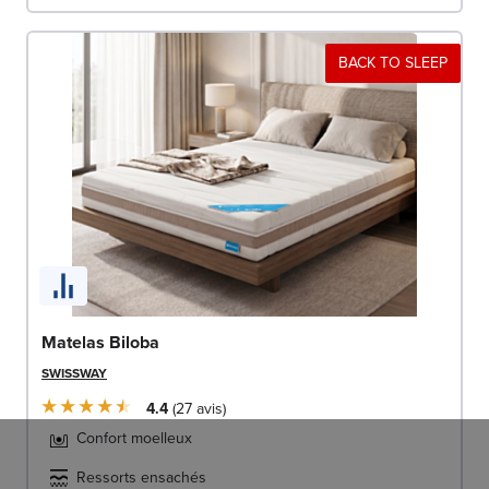
BACK TO SLEEP
Matelas Biloba
SWISSWAY
4.4
27
avis
Confort moelleux
Ressorts ensachés