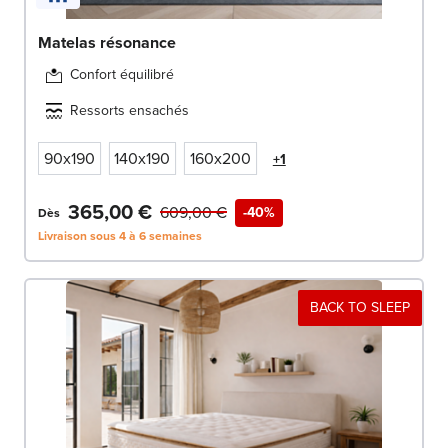
Matelas résonance
Confort équilibré
Ressorts ensachés
90x190
140x190
160x200
+1
365,00 €
609,00 €
-40%
Dès
Livraison sous 4 à 6 semaines
BACK TO SLEEP