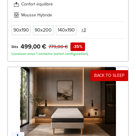
Confort équilibré
Mousse Hybride
90x190
90x200
140x190
+3
499,00 €
779,00 €
-35%
Dès
Livraison sous 1 semaine (selon configuration)
BACK TO SLEEP