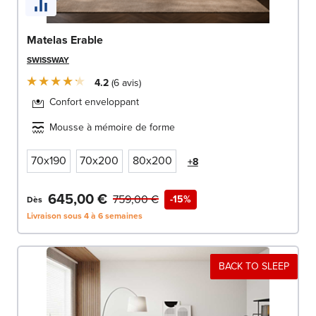
Matelas Erable
SWISSWAY
4.2
6
avis
Confort enveloppant
Mousse à mémoire de forme
70x190
70x200
80x200
+8
645,00 €
759,00 €
-15%
Dès
Livraison sous 4 à 6 semaines
BACK TO SLEEP