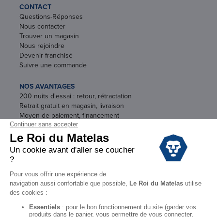
CONTACT
Questions-Réponses
Nous contacter
Trouver un magasin
Nous rejoindre
Devenir franchisé
Suivre une commande
NOS AVANTAGES
200 nuits d'essai : retour, rétractation
Retrait gratuit en magasin, livraison
Moyen de paiement, financement
Garantie
Conditions des offres
Black Friday
Destockage
Soldes
Conditions Générales de vente magasin