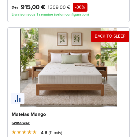
915,00 €
1 309,00 €
-30%
Dès
Livraison sous 1 semaine (selon configuration)
BACK TO SLEEP
Matelas Mango
SWISSWAY
4.6
11
avis