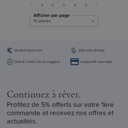
You're currently reading page
Page
Page
Page
Page
1
2
3
4
5
Afficher par page
par page
Qualité à prix mini
200 nuits d’essai
Click & Collect 2h en magasin
Jusqu'à 4X sans frais
Continuez à rêver.
Profitez de 5% offerts sur votre 1ère
commande et recevez nos offres et
actualités.