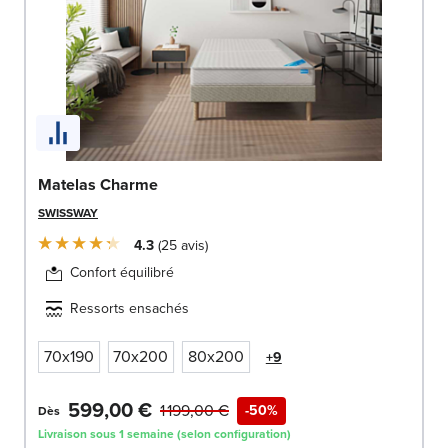
Matelas Charme
SWISSWAY
4.3
25
avis
Confort équilibré
Ressorts ensachés
70x190
70x200
80x200
+9
599,00 €
1 199,00 €
-50%
Dès
Livraison sous 1 semaine (selon configuration)