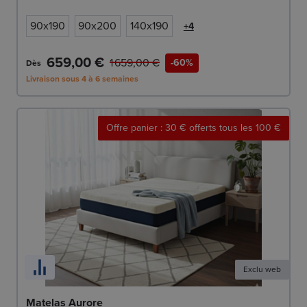
90x190
90x200
140x190
+4
659,00 €
1 659,00 €
-60%
Dès
Livraison sous 4 à 6 semaines
Offre panier : 30 € offerts tous les 100 €
Exclu web
Matelas Aurore