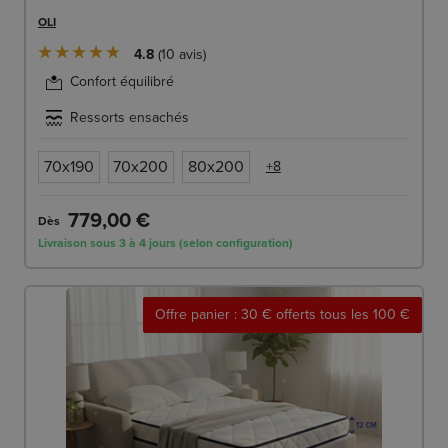
OLI
4.8
10
avis
Confort équilibré
Ressorts ensachés
70x190
70x200
80x200
+8
779,00 €
Dès
Livraison sous 3 à 4 jours (selon configuration)
Offre panier : 30 € offerts tous les 100 €