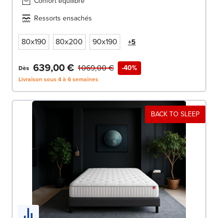
Confort équilibré
Ressorts ensachés
80x190
80x200
90x190
+5
639,00 €
1 069,00 €
-40%
Dès
Livraison sous 4 à 6 semaines
BACK TO SLEEP