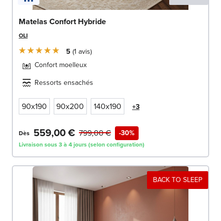
Matelas Confort Hybride
OLI
5
1
avis
Confort moelleux
Ressorts ensachés
90x190
90x200
140x190
+3
559,00 €
799,00 €
-30%
Dès
Livraison sous 3 à 4 jours (selon configuration)
BACK TO SLEEP