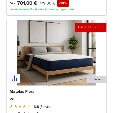
701,00 €
779,00 €
-10%
Dès
Livraison sous 3 à 4 jours (selon configuration)
BACK TO SLEEP
Exclu web
Matelas Flora
OLI
3.8
5
avis