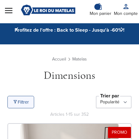
Skip to Content
Mon panier
Mon compte
Profitez de l'offre : Back to Sleep - Jusqu'à -60% !
Accueil
Matelas
Dimensions
Trier par
Filtrer
Articles
1
-
15
sur
352
PROMO