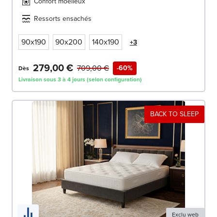
Confort moelleux
Ressorts ensachés
90x190
90x200
140x190
+3
279,00 €
709,00 €
-60%
Dès
Livraison sous 3 à 4 jours (selon configuration)
BACK TO SLEEP
Exclu web