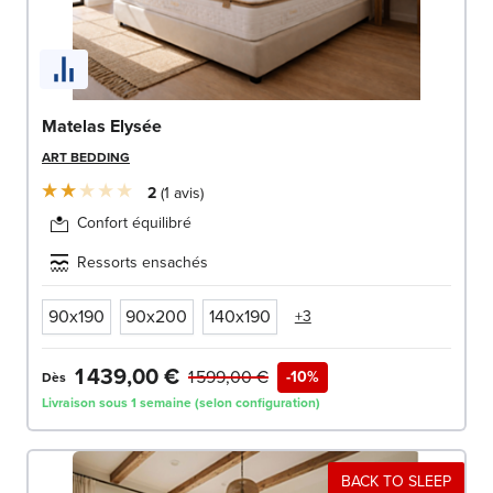
Matelas Elysée
ART BEDDING
2
1
avis
Confort équilibré
Ressorts ensachés
90x190
90x200
140x190
+3
1 439,00 €
1 599,00 €
-10%
Dès
Livraison sous 1 semaine (selon configuration)
BACK TO SLEEP