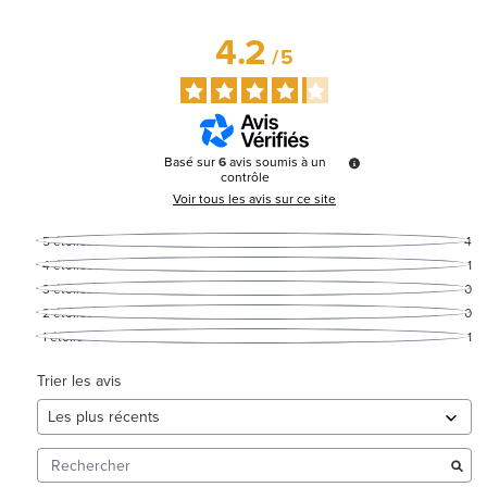
4.2
/
5
Basé sur
6
avis soumis à un
contrôle
Voir tous les avis sur ce site
5
étoiles
4
4
étoiles
1
3
étoiles
0
2
étoiles
0
1
étoile
1
Trier les avis