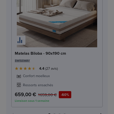
Ma
Matelas Biloba - 90x190 cm
SW
SWISSWAY
4.4
27
avis
Confort moelleux
Ressorts ensachés
659,00 €
6
1 659,00 €
-60%
Livraison sous 1 semaine
Liv