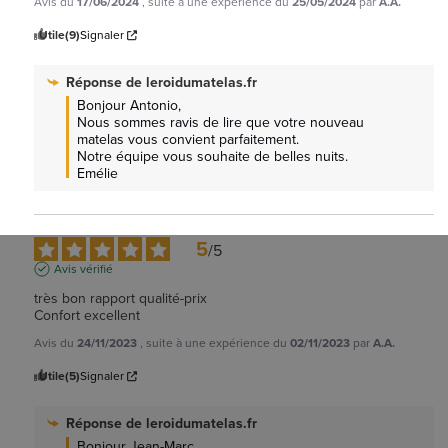
Avis du
17/06/2024
, suite à une expérience du
25/05/2024
par
A.A.
Utile
(9)
Signaler
Réponse de
leroidumatelas.fr
Bonjour Antonio, 

Nous sommes ravis de lire que votre nouveau 
matelas vous convient parfaitement.

Notre équipe vous souhaite de belles nuits. 
Emélie
5
/
5
Avis vérifié
très bon rapport qualité-prix

Confort excellent
Avis du
24/11/2023
, suite à une expérience du
02/11/2023
par
A.A.
Utile
(5)
Signaler
Réponse de
leroidumatelas.fr
Bonjour Jean-Marc, 
