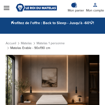
Skip to Content
Mon panier
Mon compte
Profitez de l'offre : Back to Sleep - Jusqu'à -60% !
Accueil
Matelas
Matelas 1 personne
Matelas Erable - 90x190 cm