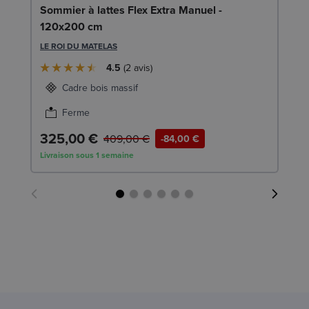
Li
Sommier à lattes Flex Extra Manuel -
120x200 cm
LE
LE ROI DU MATELAS
4.5
2
avis
Cadre bois massif
Ferme
325,00 €
7
409,00 €
-84,00 €
Livraison sous 1 semaine
Liv