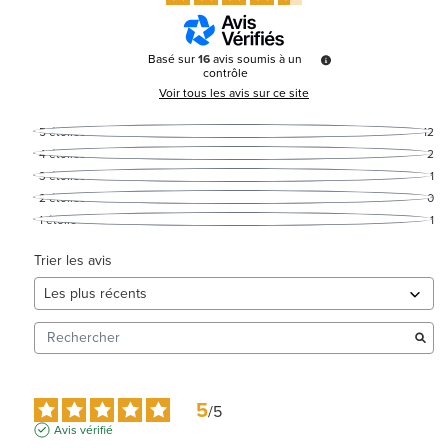
Basé sur
16
avis soumis à un
contrôle
Voir tous les avis sur ce site
5
étoiles
12
4
étoiles
2
3
étoiles
1
2
étoiles
0
1
étoile
1
Trier les avis
5
/
5
Avis vérifié