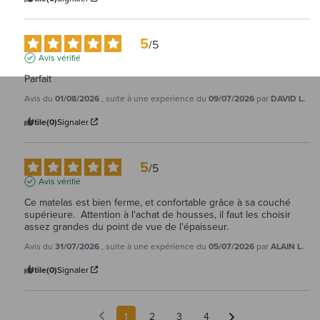
5
/
5
Avis vérifié
Parfait
Avis du
01/08/2026
, suite à une expérience du
09/07/2026
par
DAVID L.
Utile
(0)
Signaler
5
/
5
Avis vérifié
Ce matelas est bien ferme, et confortable grâce à sa couché 
supérieure.  Attention à l'achat de housses, il faut les choisir 
assez grandes du point de vue de l'épaisseur.
Avis du
31/07/2026
, suite à une expérience du
05/07/2026
par
ALAIN L.
Utile
(0)
Signaler
1
2
3
4