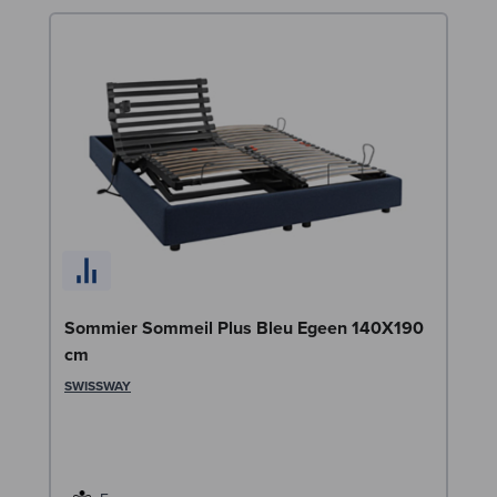
Sommier Sommeil Plus Bleu Egeen 140X190
En
cm
(2
SWISSWAY
SW
1
Liv