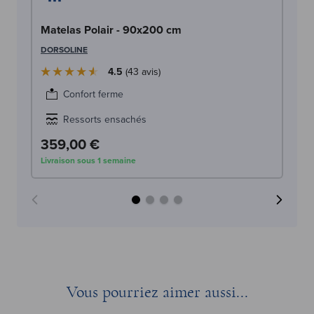
Ma
Matelas Polair - 90x200 cm
AR
DORSOLINE
4.5
43
avis
Confort ferme
Ressorts ensachés
4
359,00 €
Livraison sous 1 semaine
Liv
Vous pourriez aimer aussi...