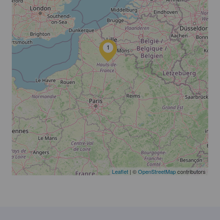
1
Leaflet
| ©
OpenStreetMap
contributors