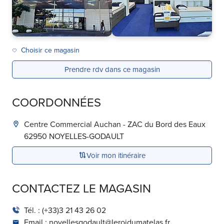
Choisir ce magasin
Prendre rdv dans ce magasin
COORDONNÉES
Centre Commercial Auchan - ZAC du Bord des Eaux
62950
NOYELLES-GODAULT
Voir mon itinéraire
CONTACTEZ LE MAGASIN
Tél. :
(+33)3 21 43 26 02
Email :
noyellesgodault@leroidumatelas.fr