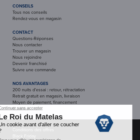
CONSEILS
Tous nos conseils
Rendez-vous en magasin
CONTACT
Questions-Réponses
Nous contacter
Trouver un magasin
Nous rejoindre
Devenir franchisé
Suivre une commande
NOS AVANTAGES
200 nuits d'essai : retour, rétractation
Retrait gratuit en magasin, livraison
Moyen de paiement, financement
Garantie
Conditions des offres
Black Friday