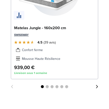
Li
Matelas Jungle - 160x200 cm
LE
SWISSWAY
4.5
39
avis
Confort ferme
Mousse Haute Résilience
939,00 €
1
Livraison sous 1 semaine
Liv