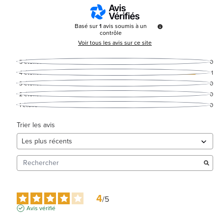
Basé sur
1
avis soumis à un
contrôle
Voir tous les avis sur ce site
5
étoiles
0
4
étoiles
1
3
étoiles
0
2
étoiles
0
1
étoile
0
Trier les avis
4
/
5
Avis vérifié