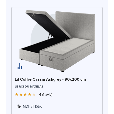
Li
Lit Coffre Cassia Ashgrey - 90x200 cm
LE
LE ROI DU MATELAS
4
1
avis
MDF / Hêtre