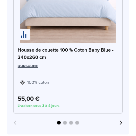
Ho
Housse de couette 100 % Coton Baby Blue -
c
240x260 cm
LE
DORSOLINE
100% coton
55,00 €
5
Livraison sous 3 à 4 jours
Liv