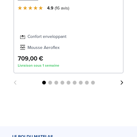
SW
4.9
16
avis
Confort enveloppant
Mousse Aeroflex
709,00 €
1
Livraison sous 1 semaine
Liv
LE ROI DU MATELAS