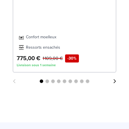
Confort moelleux
Ressorts ensachés
775,00 €
7
1 109,00 €
-30%
Livraison sous 1 semaine
Liv