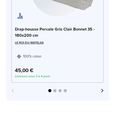
Dr
Drap-housse Percale Gris Clair Bonnet 35 -
1
180x200 cm
LE
LE ROI DU MATELAS
100% coton
45,00 €
4
Livraison sous 3 à 4 jours
Liv