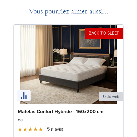
Vous pourriez aimer aussi...
BACK TO SLEEP
Exclu web
So
Matelas Confort Hybride - 160x200 cm
LE
OLI
5
1
avis