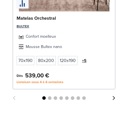
So
8
LE
Matelas Orchestral
BULTEX
Confort moelleux
Mousse Bultex nano
70x190
80x200
120x190
+5
6
539,00 €
Dès
Livraison sous 4 à 6 semaines
Liv