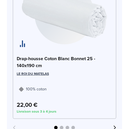
Dr
Drap-housse Coton Blanc Bonnet 25 -
c
140x190 cm
LE
LE ROI DU MATELAS
100% coton
22,00 €
2
Livraison sous 3 à 4 jours
Liv