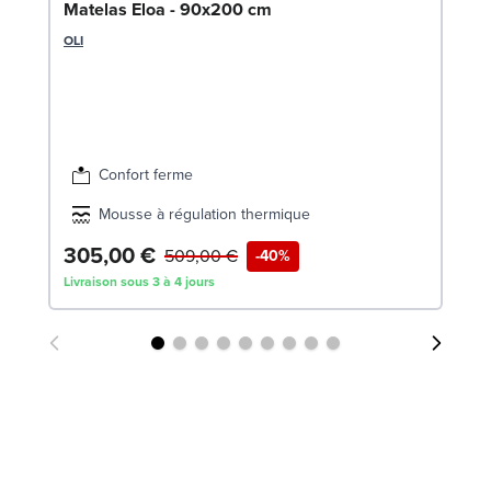
So
Matelas Eloa - 90x200 cm
LE
OLI
Confort ferme
Mousse à régulation thermique
305,00 €
6
509,00 €
-40%
Livraison sous 3 à 4 jours
Liv