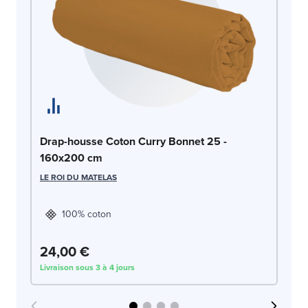
Dr
Drap-housse Coton Curry Bonnet 25 -
1
160x200 cm
LE
LE ROI DU MATELAS
100% coton
24,00 €
2
Livraison sous 3 à 4 jours
Liv