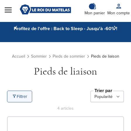
Skip to Content
Mon panier
Mon compte
Profitez de l'offre : Back to Sleep - Jusqu'à -60% !
Accueil
Sommier
Pieds de sommier
Pieds de liaison
Pieds de liaison
Trier par
Filtrer
4
articles