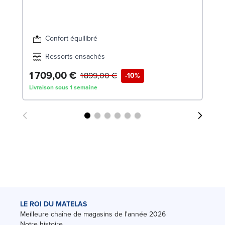
Confort équilibré
Ressorts ensachés
1 709,00 €
4
1 899,00 €
-10%
Livraison sous 1 semaine
Liv
LE ROI DU MATELAS
Meilleure chaîne de magasins de l'année 2026
Notre histoire