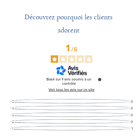
Découvrez pourquoi les clients
adorent
1
/
5
Basé sur
1
avis soumis à un
contrôle
Voir tous les avis sur ce site
5
étoiles
0
4
étoiles
0
3
étoiles
0
2
étoiles
0
1
étoile
1