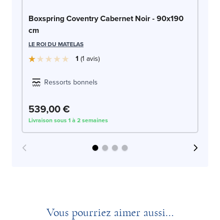
Bo
Boxspring Coventry Cabernet Noir - 90x190
cm
LE
LE ROI DU MATELAS
1
1
avis
Ressorts bonnels
539,00 €
5
Livraison sous 1 à 2 semaines
Liv
Vous pourriez aimer aussi...