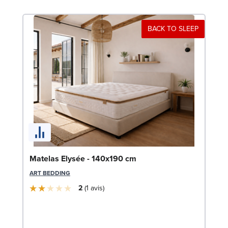
BACK TO SLEEP
So
Matelas Elysée - 140x190 cm
LE
ART BEDDING
2
1
avis